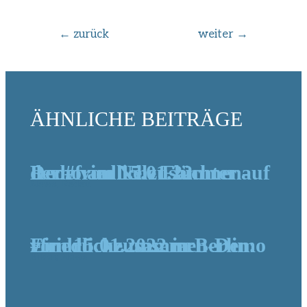
Beitragsnavigation
←
zurück
weiter
→
ÄHNLICHE BEITRÄGE
Rede von Nele Flüchter auf der #friedlichzusammen- Demo am 15.01.22
News
,
Reden
Eindrücke unserer #friedlichzusammen-Demo vom 15.01.2022 in Berlin:
Bilder
,
News