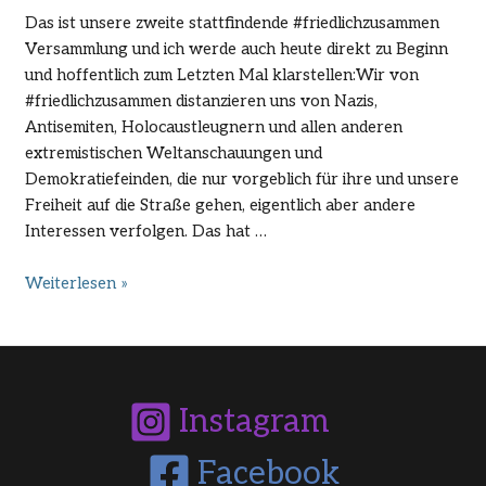
Das ist unsere zweite stattfindende #friedlichzusammen
Versammlung und ich werde auch heute direkt zu Beginn
und hoffentlich zum Letzten Mal klarstellen:Wir von
#friedlichzusammen distanzieren uns von Nazis,
Antisemiten, Holocaustleugnern und allen anderen
extremistischen Weltanschauungen und
Demokratiefeinden, die nur vorgeblich für ihre und unsere
Freiheit auf die Straße gehen, eigentlich aber andere
Interessen verfolgen. Das hat …
Rede
Weiterlesen »
von
Giovanna
Winterfeldt
auf
der
Instagram
#friedlichzusammen-
Demo
Facebook