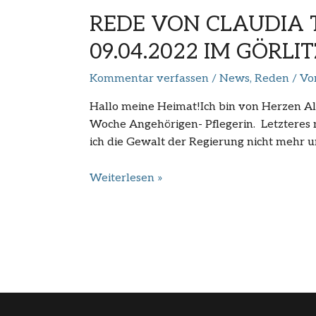
REDE VON CLAUDIA 
09.04.2022 IM GÖRLI
Kommentar verfassen
/
News
,
Reden
/ V
Hallo meine Heimat!Ich bin von Herzen Alt
Woche Angehörigen- Pflegerin. Letzteres ma
ich die Gewalt der Regierung nicht mehr u
Rede
Weiterlesen »
von
Claudia
Trappe,
ehemalige
Altenpflegerin,
am
09.04.2022